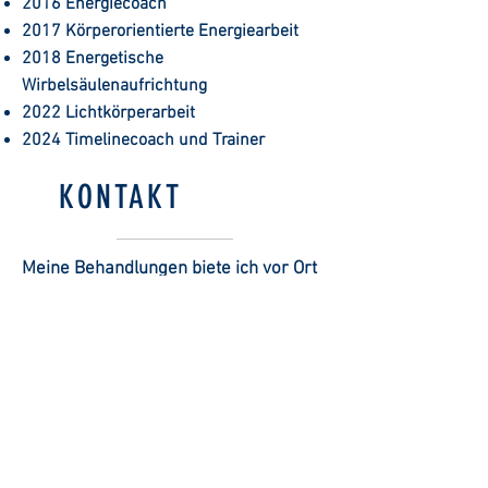
2016 Energiecoach
2017 Körperorientierte Energiearbeit
2018 Energetische
Wirbelsäulenaufrichtung
2022 Lichtkörperarbeit
2024 Timelinecoach und Trainer
KONTAKT
Meine Behandlungen biete ich vor Ort
oder als Fernbehandlung über Zoom
bzw. Telefon an. F
ür ein kurzes
informatives Gespräch bin ich unter
folgenden Nummern erreichbar oder
du übermittelst mir dein Anliegen per
Mail.
E-MAIL: