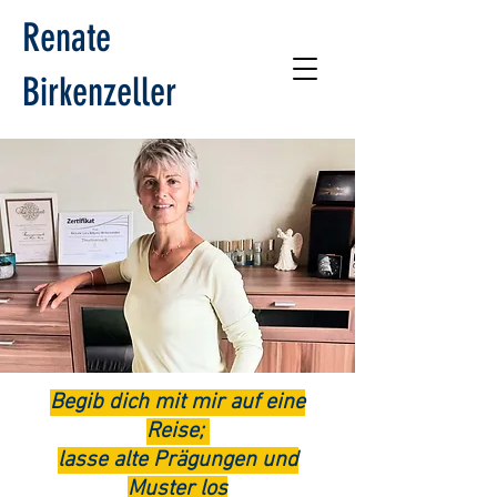
Renate
Birkenzeller
Begib dich mit mir auf eine
Reise;
lasse alte Prägungen und
Muster los